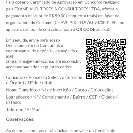
Para obter o Certificado de Aprovação em Concurso realizado
SERVIÇOS
pela EXAME AUDITORES & CONSULTORES LTDA, efetue o
pagamento no valor de R$ 50,00 (cinquenta reais) em favor da
DÚVIDAS
organizadora do Certame (CHAVE PIX: 04.976.094/0001-90 - ou
CERTIFICADO
aponte a câmera do seu celular para o
QR CODE
abaixo).
Em seguida, envie para nosso
FALE CONOSCO
Departamento de Concursos
o
comprovante de depósito
, através do e-
Busca:
mail
concursos@exameconsultores.com.br,
acompanhado dos seguintes dados:
Concurso / Processo Seletivo (Informe
o Órgão) / Nº do Edital;
BUSCAR
Nome Completo / Nº de Inscrição / Cargo / Colocação;
Logradouro / Nº / Complemento / Bairro / CEP / Cidade /
Estado;
Telefone / E-Mail.
Observações:
As despesas postais estão incluídas no valor do Certificado.