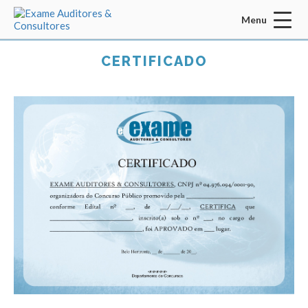
Menu
Acessar Área do Candidato:
CERTIFICADO
ENTRAR
Esqueci a senha
CADASTRO
INÍCIO
QUEM SOMOS
MISSÃO / VISÃO / VALORES