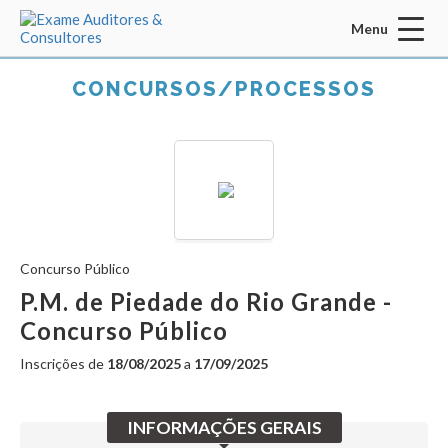
Menu
Acessar Área do Candidato:
CONCURSOS/PROCESSOS
ENTRAR
Concurso Público
Esqueci a senha
CADASTRO
P.M. de Piedade do Rio Grande -
Concurso Público
INÍCIO
Inscrições de
18/08/2025
a
17/09/2025
QUEM SOMOS
MISSÃO / VISÃO / VALORES
INFORMAÇÕES GERAIS